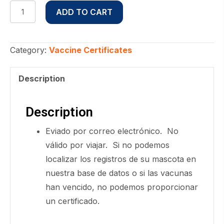
Certificado
ADD TO CART
Digital
De
Vacunas
Category:
Vaccine Certificates
for
Regitros
Description
Perdidos
quantity
Description
Eviado por correo electrónico. No
válido por viajar. Si no podemos
localizar los registros de su mascota en
nuestra base de datos o si las vacunas
han vencido, no podemos proporcionar
un certificado.